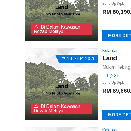
Build Up Sq.ft
RM 80,190
Di Dalam Kawasan
Rezab Melayu
MORE DET
Kelantan
Land
14 SEP, 2026
Mukim Tebing
6,221
Build Up Sq.ft
RM 69,660
Di Dalam Kawasan
Rezab Melayu
MORE DET
Kelantan