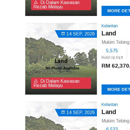
Di Dalam Kawasan
Rezab Melayu
MORE DET
Kelantan
Land
14 SEP, 2026
Mukim Tebing 
5,575
Build Up Sq.ft
RM 62,370
Di Dalam Kawasan
Rezab Melayu
MORE DET
Kelantan
Land
14 SEP, 2026
Mukim Tebing 
6,533