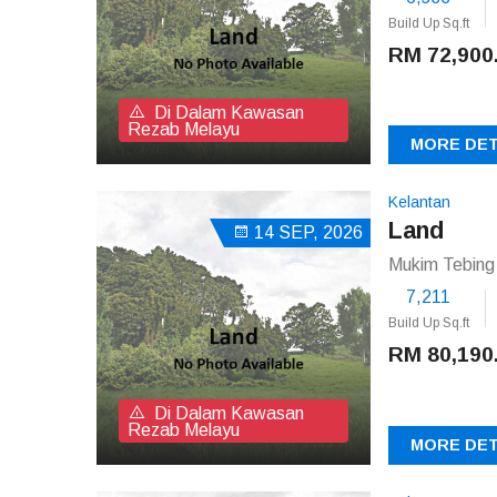
Build Up Sq.ft
RM 72,900
Di Dalam Kawasan
Rezab Melayu
MORE DET
Kelantan
Land
14 SEP, 2026
Mukim Tebing
7,211
Build Up Sq.ft
RM 80,190
Di Dalam Kawasan
Rezab Melayu
MORE DET