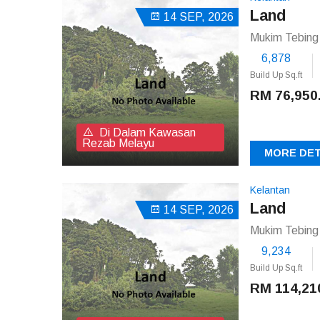
Land
14 SEP, 2026
Mukim Tebing
6,878
Build Up Sq.ft
RM 76,950
Di Dalam Kawasan
Rezab Melayu
MORE DET
Kelantan
Land
14 SEP, 2026
Mukim Tebing 
9,234
Build Up Sq.ft
RM 114,21