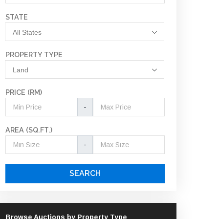
STATE
All States
PROPERTY TYPE
Land
PRICE (RM)
-
AREA (SQ.FT.)
-
SEARCH
Browse Auctions by Property Type