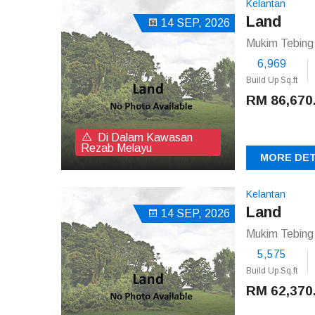
Kelantan
Land
14 SEP, 2026
Mukim Tebing 
6,969
Build Up Sq.ft
RM 86,670
Di Dalam Kawasan
Rezab Melayu
MORE DET
Kelantan
Land
14 SEP, 2026
Mukim Tebing 
5,575
Build Up Sq.ft
RM 62,370