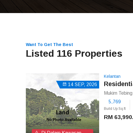
Want To Get The Best
Listed 116 Properties
Kelantan
Residenti
14 SEP, 2026
Mukim Tebing 
5,769
Build Up Sq.ft
RM 63,990
Di Dalam Kawasan