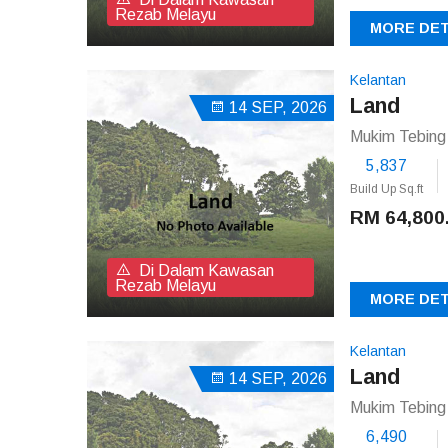
Rezab Melayu
MORE DET
Kelantan
Land
14 SEP, 2026
Mukim Tebing 
5,837
Build Up Sq.ft
RM 64,800
Di Dalam Kawasan
Rezab Melayu
MORE DET
Kelantan
Land
14 SEP, 2026
Mukim Tebing 
6,490