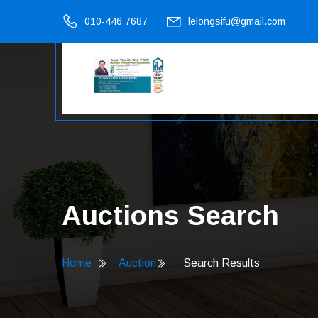
010-446 7687
lelongsifu@gmail.com
Auctions Search
Home
Auction
Search Results