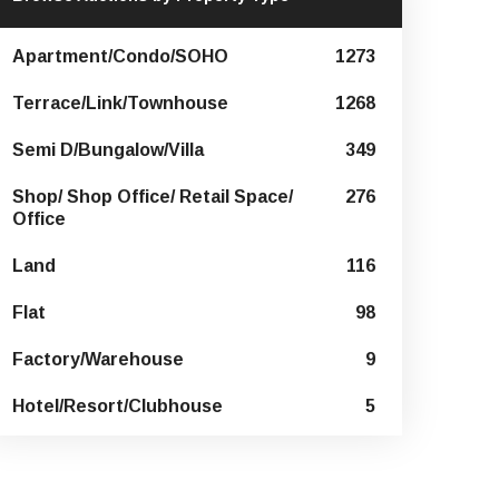
Apartment/Condo/SOHO
1273
Terrace/Link/Townhouse
1268
Semi D/Bungalow/Villa
349
Shop/ Shop Office/ Retail Space/
276
Office
Land
116
Flat
98
Factory/Warehouse
9
Hotel/Resort/Clubhouse
5